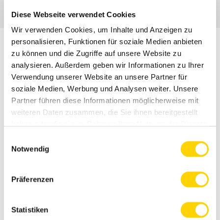
Diese Webseite verwendet Cookies
Wir verwenden Cookies, um Inhalte und Anzeigen zu
personalisieren, Funktionen für soziale Medien anbieten
zu können und die Zugriffe auf unsere Website zu
analysieren. Außerdem geben wir Informationen zu Ihrer
Über Produktinformation
Verwendung unserer Website an unsere Partner für
soziale Medien, Werbung und Analysen weiter. Unsere
Partner führen diese Informationen möglicherweise mit
Wir bei Sonnenbassermann bemühen uns,
weiteren Daten zusammen, die Sie ihnen bereitgestellt
dass die Produktinformationen auf unserer
haben oder die sie im Rahmen Ihrer Nutzung der Dienste
Website so genau wie möglich sind.
gesammelt haben. Weitere Informationen finden Sie
hier
.
Allerdings können sich Produktinformationen
Einwilligungsauswahl
wie Inhaltsstoffe, Nährwerte oder
Notwendig
Allergieinformationen ändern. Wir empfehlen
Ihnen daher, vor dem Verzehr eines Produkts
Präferenzen
immer die Verpackung zu lesen. Wenn Sie
Fragen oder Anmerkungen haben, können Sie
sich jederzeit an unseren
Statistiken
Verbraucherservice
wenden.