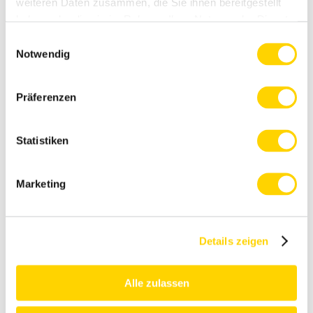
weiteren Daten zusammen, die Sie ihnen bereitgestellt
Verbraucherservice
wenden.
haben oder die sie im Rahmen Ihrer Nutzung der Dienste
gesammelt haben. Weitere Informationen finden Sie
hier
.
Einwilligungsauswahl
Notwendig
Präferenzen
Mehr
Statistiken
Tafelfertige
Suppen
Marketing
Details zeigen
Alle Produkte entdecken
Alle zulassen