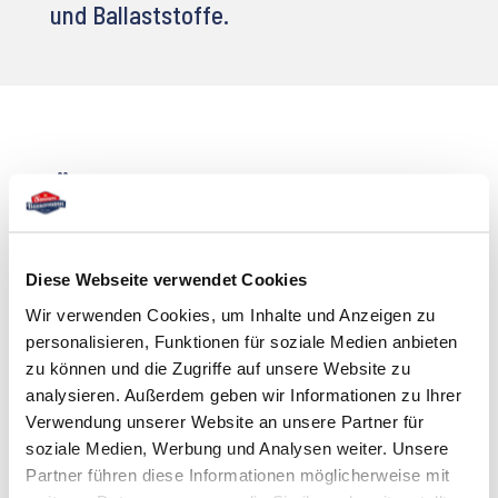
und Ballaststoffe.
Über Produktinformation
Wir bei Sonnenbassermann bemühen uns,
dass die Produktinformationen auf unserer
Diese Webseite verwendet Cookies
Website so genau wie möglich sind.
Wir verwenden Cookies, um Inhalte und Anzeigen zu
Allerdings können sich Produktinformationen
personalisieren, Funktionen für soziale Medien anbieten
wie Inhaltsstoffe, Nährwerte oder
zu können und die Zugriffe auf unsere Website zu
Allergieinformationen ändern. Wir empfehlen
analysieren. Außerdem geben wir Informationen zu Ihrer
Ihnen daher, vor dem Verzehr eines Produkts
Verwendung unserer Website an unsere Partner für
immer die Verpackung zu lesen. Wenn Sie
soziale Medien, Werbung und Analysen weiter. Unsere
Fragen oder Anmerkungen haben, können Sie
Partner führen diese Informationen möglicherweise mit
sich jederzeit an unseren