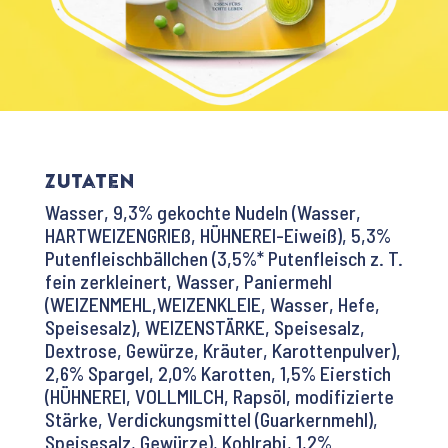
Zutaten
Wasser, 9,3% gekochte Nudeln (Wasser,
HARTWEIZENGRIEß, HÜHNEREI-Eiweiß), 5,3%
Putenfleischbällchen (3,5%* Putenfleisch z. T.
fein zerkleinert, Wasser, Paniermehl
(WEIZENMEHL,WEIZENKLEIE, Wasser, Hefe,
Speisesalz), WEIZENSTÄRKE, Speisesalz,
Dextrose, Gewürze, Kräuter, Karottenpulver),
2,6% Spargel, 2,0% Karotten, 1,5% Eierstich
(HÜHNEREI, VOLLMILCH, Rapsöl, modifizierte
Stärke, Verdickungsmittel (Guarkernmehl),
Speisesalz, Gewürze), Kohlrabi, 1,2%